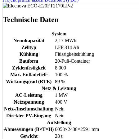
Technische Daten
System
Nennkapazität
2,17 MWh
Zelltyp
LFP 314 Ah
Kühlung
Flüssigkeitskühlung
Bauform
20-Fuß-Container
Zyklenfestigkeit
8 000
Max. Entladetiefe
100 %
Wirkungsgrad (RTE)
89 %
Netz & Leistung
AC-Leistung
1 MW
Netzspannung
400 V
Netz-/Inselumschaltung
Nein
Direkter PV-Eingang
Nein
Aufstellung
Abmessungen (B×T×H)
6058×2438×2591 mm
Gewicht
28 t