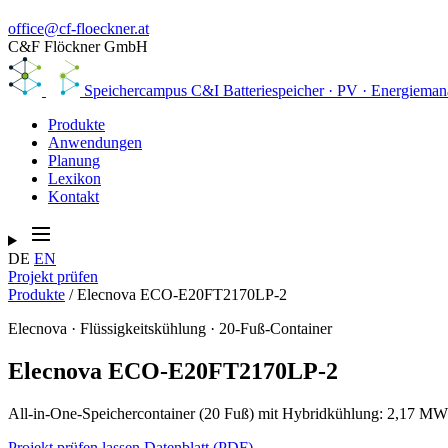
office@cf-floeckner.at
C&F Flöckner GmbH
Speichercampus
C&I Batteriespeicher · PV · Energiema
Produkte
Anwendungen
Planung
Lexikon
Kontakt
DE
EN
Projekt prüfen
Produkte
/
Elecnova ECO-E20FT2170LP-2
Elecnova · Flüssigkeitskühlung · 20-Fuß-Container
Elecnova ECO-E20FT2170LP-2
All-in-One-Speichercontainer (20 Fuß) mit Hybridkühlung: 2,17 MWh
Projekt prüfen lassen
Datenblatt (PDF)