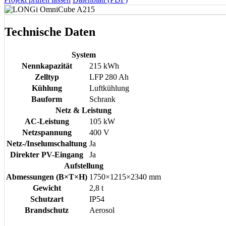
Technische Daten
System
Nennkapazität
215 kWh
Zelltyp
LFP 280 Ah
Kühlung
Luftkühlung
Bauform
Schrank
Netz & Leistung
AC-Leistung
105 kW
Netzspannung
400 V
Netz-/Inselumschaltung
Ja
Direkter PV-Eingang
Ja
Aufstellung
Abmessungen (B×T×H)
1750×1215×2340 mm
Gewicht
2,8 t
Schutzart
IP54
Brandschutz
Aerosol