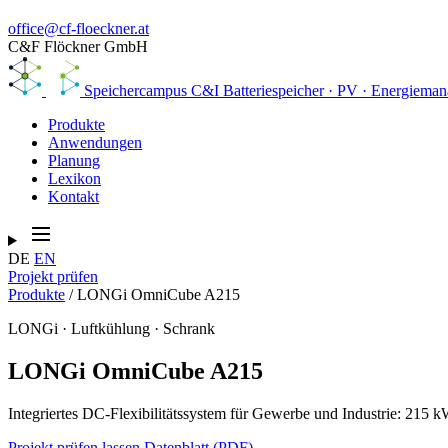
office@cf-floeckner.at
C&F Flöckner GmbH
Speichercampus
C&I Batteriespeicher · PV · Energiema
Produkte
Anwendungen
Planung
Lexikon
Kontakt
DE
EN
Projekt prüfen
Produkte
/
LONGi OmniCube A215
LONGi · Luftkühlung · Schrank
LONGi OmniCube A215
Integriertes DC-Flexibilitätssystem für Gewerbe und Industrie: 215 
Projekt prüfen lassen
Datenblatt (PDF)