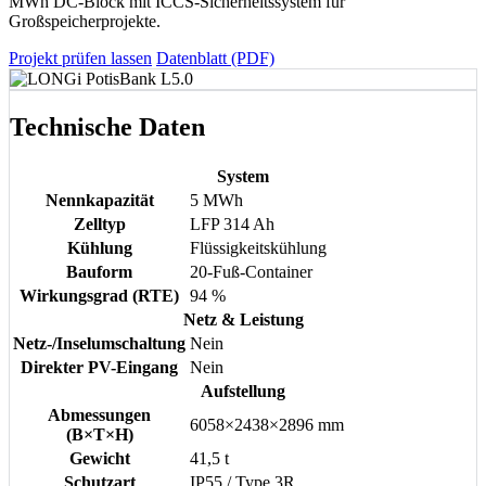
MWh DC-Block mit ICCS-Sicherheitssystem für
Großspeicherprojekte.
Projekt prüfen lassen
Datenblatt (PDF)
Technische Daten
System
Nennkapazität
5 MWh
Zelltyp
LFP 314 Ah
Kühlung
Flüssigkeitskühlung
Bauform
20-Fuß-Container
Wirkungsgrad (RTE)
94 %
Netz & Leistung
Netz-/Inselumschaltung
Nein
Direkter PV-Eingang
Nein
Aufstellung
Abmessungen
6058×2438×2896 mm
(B×T×H)
Gewicht
41,5 t
Schutzart
IP55 / Type 3R