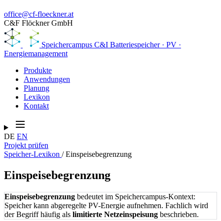
office@cf-floeckner.at
C&F Flöckner GmbH
Speichercampus
C&I Batteriespeicher · PV ·
Energiemanagement
Produkte
Anwendungen
Planung
Lexikon
Kontakt
DE
EN
Projekt prüfen
Speicher-Lexikon
/
Einspeisebegrenzung
Einspeisebegrenzung
Einspeisebegrenzung
bedeutet im Speichercampus-Kontext:
Speicher kann abgeregelte PV-Energie aufnehmen. Fachlich wird
der Begriff häufig als
limitierte Netzeinspeisung
beschrieben.