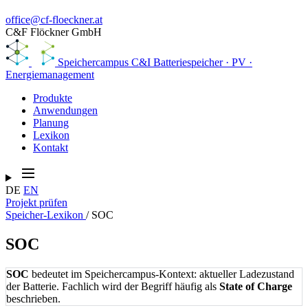
office@cf-floeckner.at
C&F Flöckner GmbH
Speichercampus
C&I Batteriespeicher · PV ·
Energiemanagement
Produkte
Anwendungen
Planung
Lexikon
Kontakt
DE
EN
Projekt prüfen
Speicher-Lexikon
/
SOC
SOC
SOC
bedeutet im Speichercampus-Kontext: aktueller Ladezustand
der Batterie. Fachlich wird der Begriff häufig als
State of Charge
beschrieben.