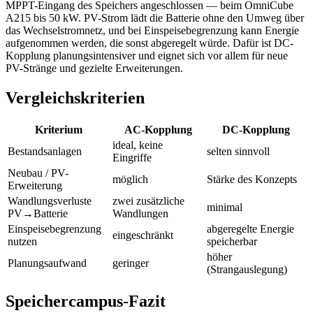
MPPT-Eingang des Speichers angeschlossen — beim OmniCube
A215 bis 50 kW. PV-Strom lädt die Batterie ohne den Umweg über
das Wechselstromnetz, und bei Einspeisebegrenzung kann Energie
aufgenommen werden, die sonst abgeregelt würde. Dafür ist DC-
Kopplung planungsintensiver und eignet sich vor allem für neue
PV-Stränge und gezielte Erweiterungen.
Vergleichskriterien
Kriterium
AC-Kopplung
DC-Kopplung
ideal, keine
Bestandsanlagen
selten sinnvoll
Eingriffe
Neubau / PV-
möglich
Stärke des Konzepts
Erweiterung
Wandlungsverluste
zwei zusätzliche
minimal
PV→Batterie
Wandlungen
Einspeisebegrenzung
abgeregelte Energie
eingeschränkt
nutzen
speicherbar
höher
Planungsaufwand
geringer
(Strangauslegung)
Speichercampus-Fazit