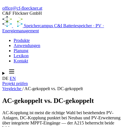
office@cf-floeckner.at
C&F Flöckner GmbH
Speichercampus
C&I Batteriespeicher · PV ·
Energiemanagement
Produkte
Anwendungen
Planung
Lexikon
Kontakt
DE
EN
Projekt prüfen
Vergleiche
/
AC-gekoppelt vs. DC-gekoppelt
AC-gekoppelt vs. DC-gekoppelt
AC-Kopplung ist meist die richtige Wahl bei bestehenden PV-
Anlagen, DC-Kopplung punktet bei Neubau und PV-Erweiterung
über integrierte MPPT-Eingänge — der A215 beherrscht beide