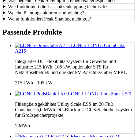
Was bedeutet Peak Shaving mit einem Batteriespeicher?
Wie funktioniert die Lastspitzenkappung technisch?
Welche Planungsfaktoren sind wichtig?
Wann funktioniert Peak Shaving nicht gut?
Passende Produkte
LONGi
LONGi OmniCube
A215
Integriertes DC-Flexibilitätssystem für Gewerbe und
Industrie: 215 kWh, 105 kW, optionaler STS für
Netz-/Inselbetrieb und direkter PV-Anschluss über MPPT.
215 kWh · 105 kW
LONGi
LONGi PotisBank L5.0
Flüssigkeitsgekühltes Utility-Scale-ESS im 20-Fuß-
Container: 5,0 MWh DC-Block mit ICCS-Sicherheitssystem
für Großspeicherprojekte.
5 MWh
Elecnova
Elecnova ECO-