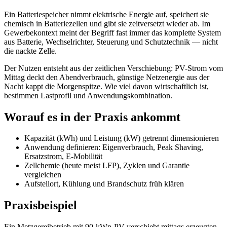
Ein Batteriespeicher nimmt elektrische Energie auf, speichert sie
chemisch in Batteriezellen und gibt sie zeitversetzt wieder ab. Im
Gewerbekontext meint der Begriff fast immer das komplette System
aus Batterie, Wechselrichter, Steuerung und Schutztechnik — nicht
die nackte Zelle.
Der Nutzen entsteht aus der zeitlichen Verschiebung: PV-Strom vom
Mittag deckt den Abendverbrauch, günstige Netzenergie aus der
Nacht kappt die Morgenspitze. Wie viel davon wirtschaftlich ist,
bestimmen Lastprofil und Anwendungskombination.
Worauf es in der Praxis ankommt
Kapazität (kWh) und Leistung (kW) getrennt dimensionieren
Anwendung definieren: Eigenverbrauch, Peak Shaving,
Ersatzstrom, E-Mobilität
Zellchemie (heute meist LFP), Zyklen und Garantie
vergleichen
Aufstellort, Kühlung und Brandschutz früh klären
Praxisbeispiel
Ein Metzgereibetrieb mit 90-kWp-PV verschiebt mittags erzeugten