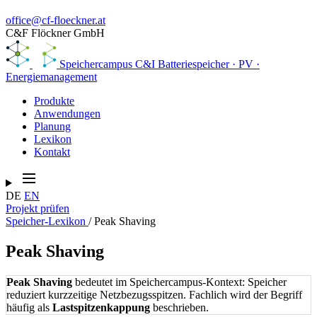
office@cf-floeckner.at
C&F Flöckner GmbH
Speichercampus
C&I Batteriespeicher · PV ·
Energiemanagement
Produkte
Anwendungen
Planung
Lexikon
Kontakt
DE
EN
Projekt prüfen
Speicher-Lexikon
/
Peak Shaving
Peak Shaving
Peak Shaving
bedeutet im Speichercampus-Kontext: Speicher
reduziert kurzzeitige Netzbezugsspitzen. Fachlich wird der Begriff
häufig als
Lastspitzenkappung
beschrieben.