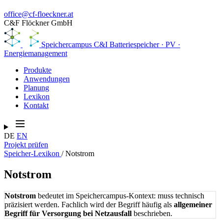
office@cf-floeckner.at
C&F Flöckner GmbH
Speichercampus
C&I Batteriespeicher · PV ·
Energiemanagement
Produkte
Anwendungen
Planung
Lexikon
Kontakt
DE
EN
Projekt prüfen
Speicher-Lexikon
/
Notstrom
Notstrom
Notstrom
bedeutet im Speichercampus-Kontext: muss technisch
präzisiert werden. Fachlich wird der Begriff häufig als
allgemeiner
Begriff für Versorgung bei Netzausfall
beschrieben.