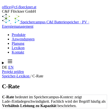
office@cf-floeckner.at
C&F Flöckner GmbH
Speichercampus
C&I Batteriespeicher · PV ·
Energiemanagement
Produkte
Anwendungen
Planung
Lexikon
Kontakt
DE
EN
Projekt prüfen
Speicher-Lexikon
/
C-Rate
C-Rate
C-Rate
bedeutet im Speichercampus-Kontext: zeigt
Lade-/Entladegeschwindigkeit. Fachlich wird der Begriff häufig als
Verhältnis Leistung zu Kapazität
beschrieben.