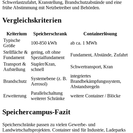
Schwerlastzufahrt, Kranstellung, Brandschutzabstände und eine
frühe Abstimmung mit Netzbetreiber und Behörden.
Vergleichskriterien
Kriterium
Speicherschrank
Containerlösung
Typische
100-850 kWh
ab ca. 1 MWh
Größe
Stellfläche &
gering, oft ohne
Fundament, Abstände, Zufahrt
Fundament
Spezialfundament
Transport &
Stapler/Kran,
Schwertransport, Kran
Aufstellung
schnell
integriertes
Systemebene (z. B.
Brandschutz
Brandbekämpfungssystem,
Aerosol)
Abstandsregeln
Parallelschaltung
Erweiterung
weitere Container / Blöcke
weiterer Schränke
Speichercampus-Fazit
Speicherschränke passen zu vielen Gewerbe- und
Landwirtschaftsprojekten. Container sind für Industrie, Ladeparks