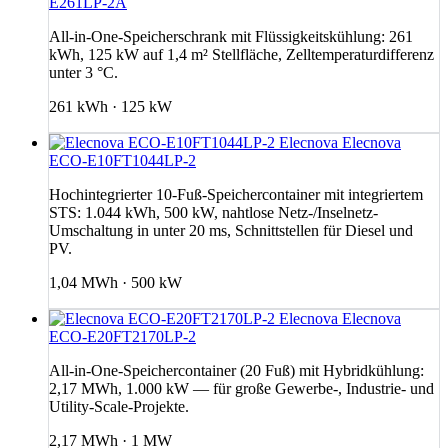
E261LP-2A
All-in-One-Speicherschrank mit Flüssigkeitskühlung: 261
kWh, 125 kW auf 1,4 m² Stellfläche, Zelltemperaturdifferenz
unter 3 °C.
261 kWh · 125 kW
Elecnova
Elecnova
ECO-E10FT1044LP-2
Hochintegrierter 10-Fuß-Speichercontainer mit integriertem
STS: 1.044 kWh, 500 kW, nahtlose Netz-/Inselnetz-
Umschaltung in unter 20 ms, Schnittstellen für Diesel und
PV.
1,04 MWh · 500 kW
Elecnova
Elecnova
ECO-E20FT2170LP-2
All-in-One-Speichercontainer (20 Fuß) mit Hybridkühlung:
2,17 MWh, 1.000 kW — für große Gewerbe-, Industrie- und
Utility-Scale-Projekte.
2,17 MWh · 1 MW